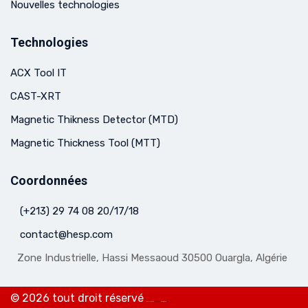
Nouvelles technologies
Technologies
ACX Tool IT
CAST-XRT
Magnetic Thikness Detector (MTD)
Magnetic Thickness Tool (MTT)
Coordonnées
(+213) 29 74 08 20/17/18
contact@hesp.com
Zone Industrielle, Hassi Messaoud 30500 Ouargla, Algérie
© 2026 tout droit réservé
Développé par
WebServices
Hébergé par
eBS