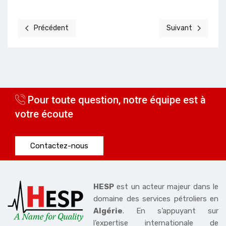
Précédent
Suivant
Article précédent : Célébration Départ en Retraite
Article suivant : 
Pour toute question, notre équipe est à
votre écoute
Contactez-nous
HESP
est un acteur majeur dans le
domaine des services pétroliers en
Algérie
. En s’appuyant sur
l’expertise internationale de